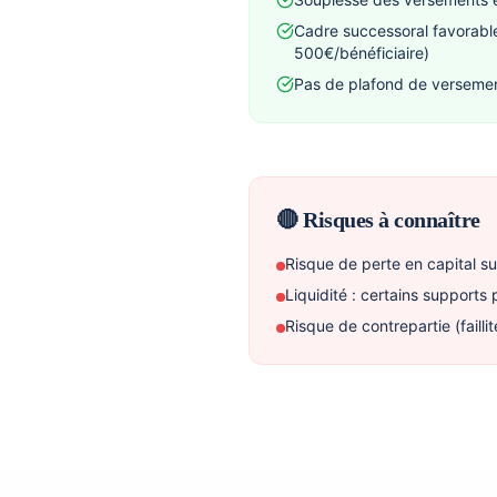
Cadre successoral favorabl
500€/bénéficiaire)
Pas de plafond de verseme
🔴 Risques à connaître
Risque de perte en capital s
Liquidité : certains support
Risque de contrepartie (faillit