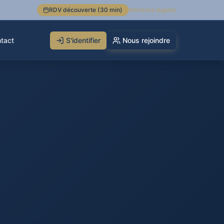
RDV découverte (30 min)
Mentions légales
tact
S'identifier
Nous rejoindre