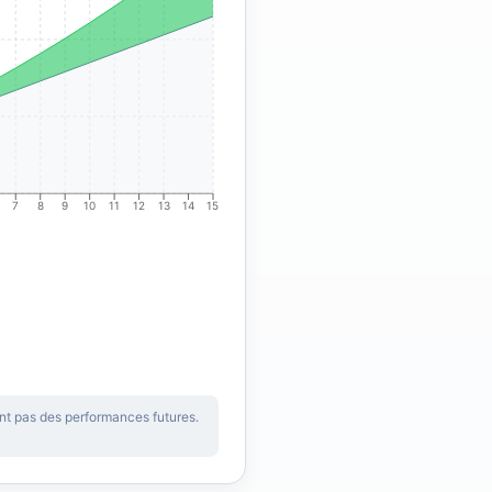
7
8
9
10
11
12
13
14
15
ent pas des performances futures.