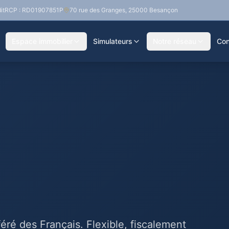
it
RCP : RD01907851P
70 rue des Granges, 25000 Besançon
Espace immobilier
Simulateurs
Notre réseau
Con
éré des Français. Flexible, fiscalement