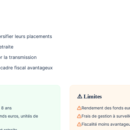
rsifier leurs placements
etraite
r la transmission
 cadre fiscal avantageux
⚠️ Limites
 8 ans
Rendement des fonds eur
nds euros, unités de
Frais de gestion à surveill
Fiscalité moins avantage
 retraits