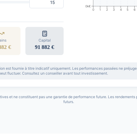
0k€
0
1
2
3
4
5
6
ains
Capital
882 €
91 882 €
ion est fournie à titre indicatif uniquement. Les performances passées ne préjug
 peut fluctuer. Consultez un conseiller avant tout investissement.
atives et ne constituent pas une garantie de performance future. Les rendements
futurs.