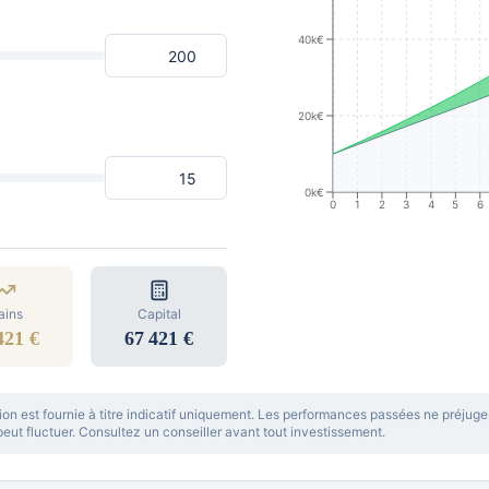
40k€
20k€
0k€
0
1
2
3
4
5
6
ains
Capital
421 €
67 421 €
ion est fournie à titre indicatif uniquement. Les performances passées ne préjug
 peut fluctuer. Consultez un conseiller avant tout investissement.