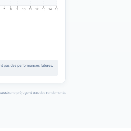
7
8
9
10
11
12
13
14
15
ent pas des performances futures.
 passés ne préjugent pas des rendements