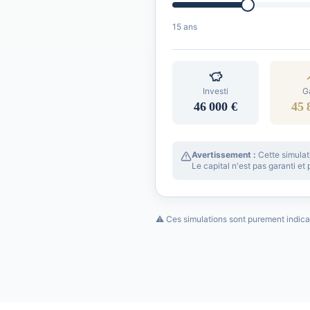
15
ans
Investi
G
46 000 €
45 
Avertissement :
Cette simulat
Le capital n'est pas garanti et
⚠️ Ces simulations sont purement indic