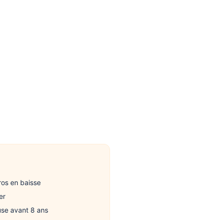
os en baisse
er
use avant 8 ans