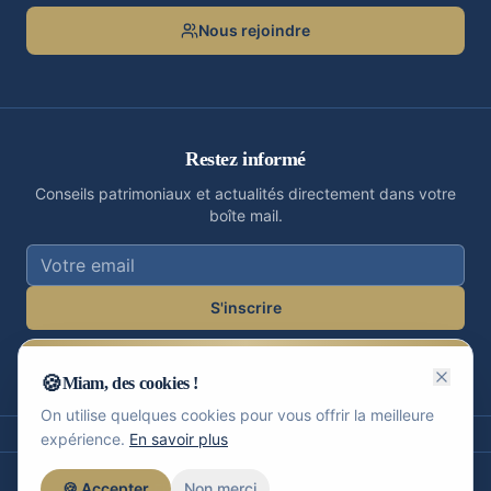
Nous rejoindre
Restez informé
Conseils patrimoniaux et actualités directement dans votre
boîte mail.
S'inscrire
J'accepte de recevoir les communications de LaFiOps.
Désinscription possible à tout moment.
🍪
Miam, des cookies !
On utilise quelques cookies pour vous offrir la meilleure
expérience.
En savoir plus
🍪 Accepter
Non merci
©
2026
LaFiOps Conseils. Tous droits réservés.