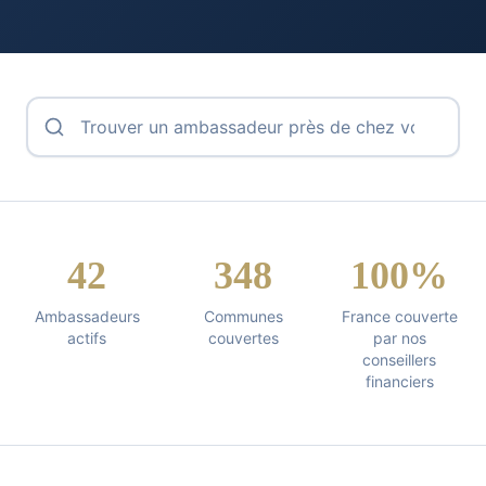
42
348
100%
Ambassadeurs
Communes
France couverte
actifs
couvertes
par nos
conseillers
financiers