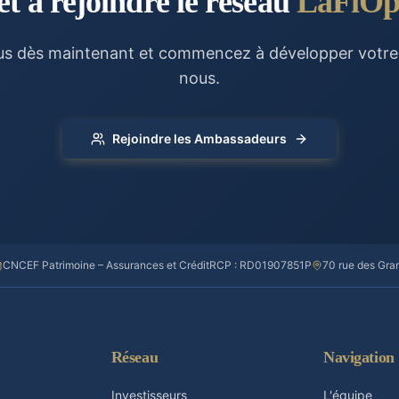
êt à rejoindre le réseau
LaFiOp
us dès maintenant et commencez à développer votre 
nous.
Rejoindre les Ambassadeurs
CNCEF Patrimoine – Assurances et Crédit
RCP : RD01907851P
70 rue des Gr
Réseau
Navigation
Investisseurs
L'équipe