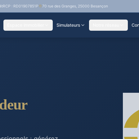
it
RCP : RD01907851P
70 rue des Granges, 25000 Besançon
Espace immobilier
Simulateurs
Notre réseau
Con
deur
essionnels : générez