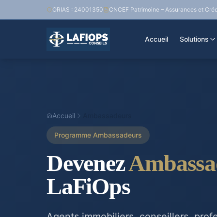
ORIAS : 24001350
CNCEF Patrimoine – Assurances et Créd
Accueil
Solutions
Accueil
Ambassadeurs
Programme Ambassadeurs
Devenez
Ambassa
LaFiOps
Agents immobiliers, conseillers, prof