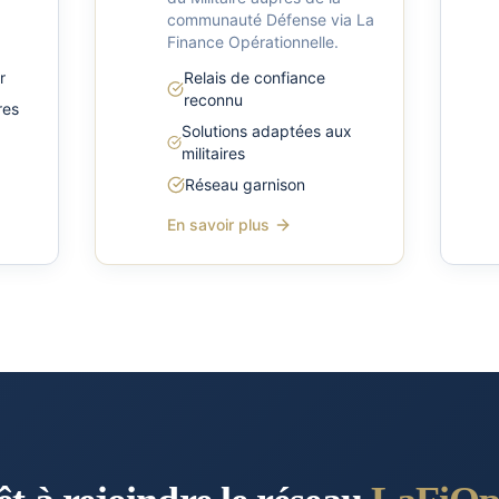
communauté Défense via La
Finance Opérationnelle.
r
Relais de confiance
reconnu
res
Solutions adaptées aux
militaires
Réseau garnison
En savoir plus