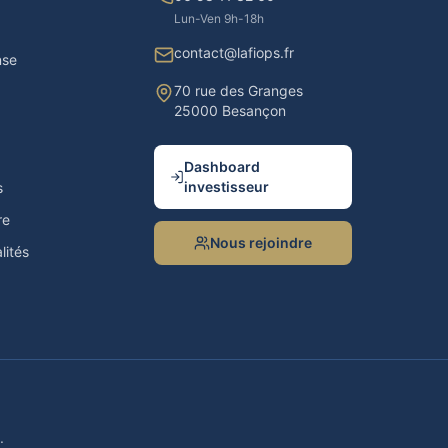
Lun-Ven 9h-18h
contact@lafiops.fr
nse
70 rue des Granges
25000 Besançon
Dashboard
investisseur
s
re
Nous rejoindre
lités
.