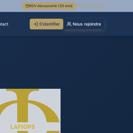
RDV découverte (30 min)
Mentions légales
tact
S'identifier
Nous rejoindre