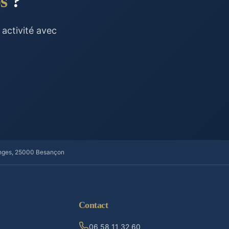
s
?
activité avec
anges, 25000 Besançon
Contact
06 58 11 32 60