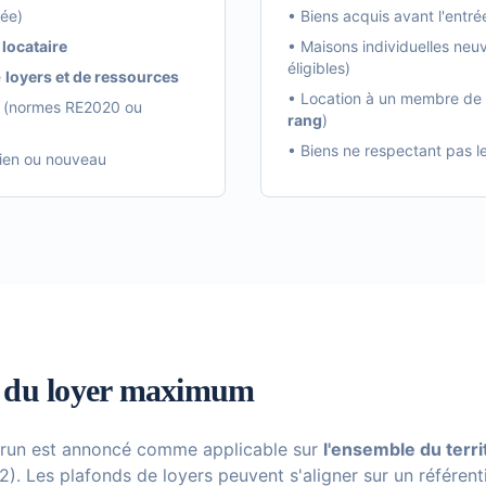
ée)
• Biens acquis avant l'entré
 locataire
• Maisons individuelles ne
éligibles)
e
loyers et de ressources
• Location à un membre de l
(normes RE2020 ou
rang
)
• Biens ne respectant pas 
cien ou nouveau
l du loyer maximum
nbrun est annoncé comme applicable sur
l'ensemble du terri
/B2). Les plafonds de loyers peuvent s'aligner sur un référe