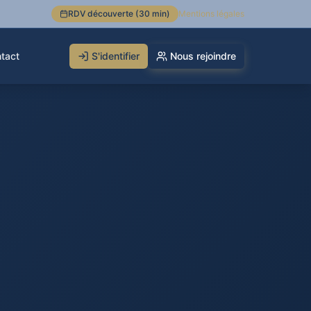
RDV découverte (30 min)
Mentions légales
tact
S'identifier
Nous rejoindre