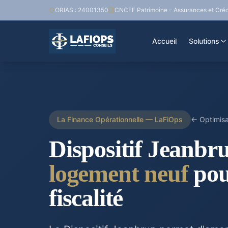
ORIAS : 24001350
CNCEF Patrimoine – Assurances et Créd
Accueil
Solutions
La Finance Opérationnelle — LaFiOps
← Optimisat
Dispositif Jeanbr
logement neuf
pou
fiscalité