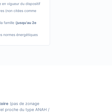
e en vigueur du dispositif
uves (non citées comme
a famille (
jusqu'au 2e
les normes énergétiques
toire
(pas de zonage
ntiel proche du type ANAH /