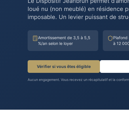
Le Dispositif Jeanbrun permet d'amor
loué nu (non meublé) en résidence pr
imposable. Un levier puissant de stru
Amortissement de 3,5 à 5,5
Plafond
%/an selon le loyer
à 12 00
Vérifier si vous êtes éligible
Comprendre
Aucun engagement. Vous recevez un récapitulatif et la conformit