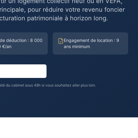
tir un logement collectif neuf ou en VEFA,
incipale, pour réduire votre revenu foncier
cturation patrimoniale à horizon long.
 de déduction : 8 000
Engagement de location : 9
0 €/an
ans minimum
 le dispositif
é du cabinet sous 48h si vous souhaitez aller plus loin.