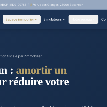
it
RCP : RD01907851P
70 rue des Granges, 25000 Besançon
Espace immobilier
Simulateurs
Notre réseau
Con
ion fiscale par l'immobilier
un :
amortir un
r réduire votre