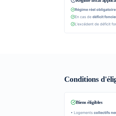
Régime fiscal applica
Régime réel obligatoire
En cas de
déficit foncie
L'excédent de déficit fo
Conditions d'élig
Biens éligibles
• Logements
collectifs ne