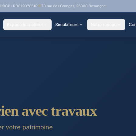
it
RCP : RD01907851P
70 rue des Granges, 25000 Besançon
Espace immobilier
Simulateurs
Notre réseau
Con
ien avec travaux
r votre patrimoine