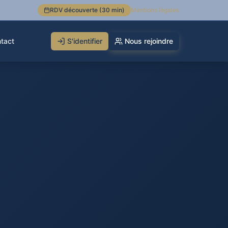
RDV découverte (30 min)
Mentions légales
tact
S'identifier
Nous rejoindre