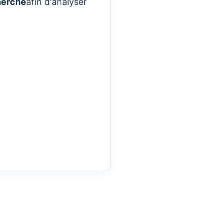
herche
afin d'analyser