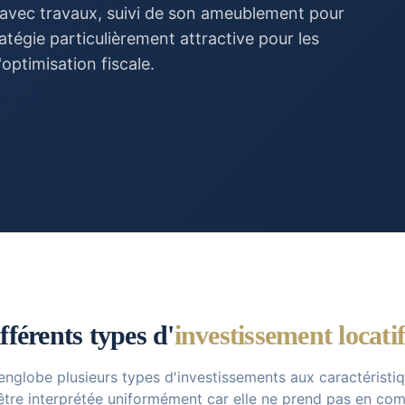
n avec travaux, suivi de son ameublement pour
atégie particulièrement attractive pour les
optimisation fiscale.
férents types d'
investissement locatif
 englobe plusieurs types d'investissements aux caractéristiq
 être interprétée uniformément car elle ne prend pas en comp