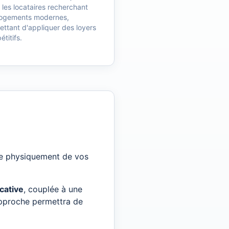
e les locataires recherchant
logements modernes,
ttant d'appliquer des loyers
titifs.
oche physiquement de vos
ocative
, couplée à une
 approche permettra de