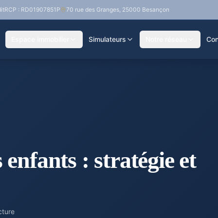
it
RCP : RD01907851P
70 rue des Granges, 25000 Besançon
Espace immobilier
Simulateurs
Notre réseau
Con
enfants : stratégie et
cture