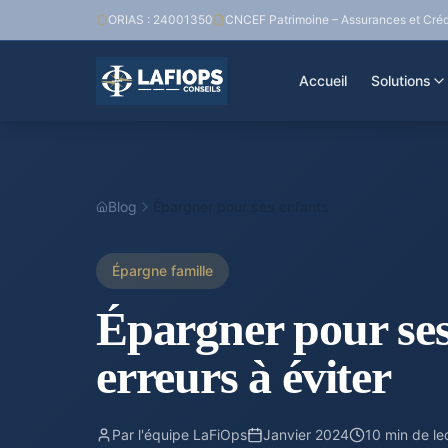
ORIAS : 24001350
CNCEF Patrimoine – Assurances et Créd
Accueil
Solutions
Blog
Épargner pour ses enfants
Épargne famille
Épargner pour ses 
erreurs à éviter
Par l'équipe LaFiOps
Janvier 2024
10 min de le