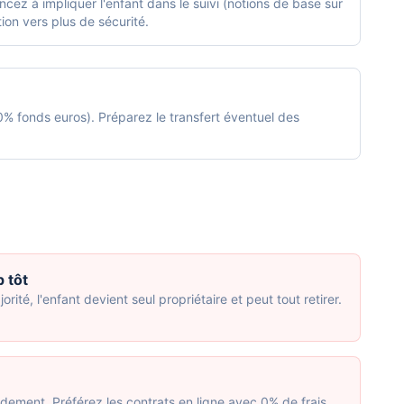
ez à impliquer l'enfant dans le suivi (notions de base sur
ion vers plus de sécurité.
% fonds euros). Préparez le transfert éventuel des
p tôt
rité, l'enfant devient seul propriétaire et peut tout retirer.
endement. Préférez les contrats en ligne avec 0% de frais