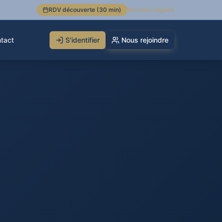
RDV découverte (30 min)
Mentions légales
tact
S'identifier
Nous rejoindre