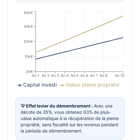
60k€
45k€
30k€
15k€
0k€
An 1
An 2
An 3
An 4
An 5
An 6
An 7
An 8
An 10
Capital investi
Valeur pleine propriété
💡 Effet levier du démembrement :
Avec une
décote de
35
%, vous obtenez
63
% de plus-
value automatique à la récupération de la pleine
propriété, sans fiscalité sur les revenus pendant
la période de démembrement.