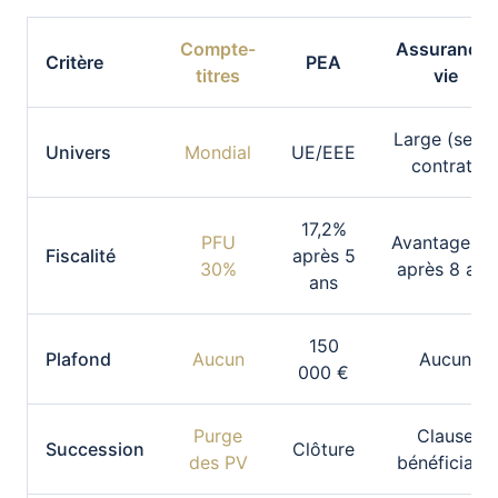
Compte-
Assurance-
Critère
PEA
titres
vie
Large (selon
Univers
Mondial
UE/EEE
contrat)
17,2%
PFU
Avantageus
Fiscalité
après 5
30%
après 8 ans
ans
150
Plafond
Aucun
Aucun
000 €
Purge
Clause
Succession
Clôture
des PV
bénéficiaire